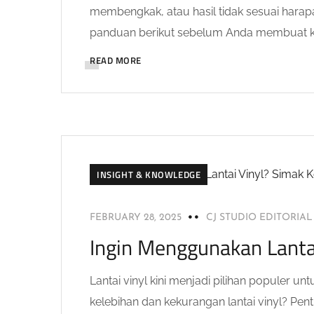
membengkak, atau hasil tidak sesuai hara
panduan berikut sebelum Anda membuat ke
READ MORE
INSIGHT & KNOWLEDGE
FEBRUARY 28, 2025
CJ STUDIO EDITORIA
Ingin Menggunakan Lantai
Lantai vinyl kini menjadi pilihan populer
kelebihan dan kekurangan lantai vinyl? Penti