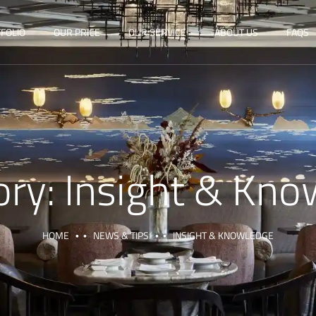
FOLIO
OUR PRICE
OUR SERVICE
ABOUT US
FAQS
ory:
Insight & Kno
HOME
NEWS & TIPS
INSIGHT & KNOWLEDGE