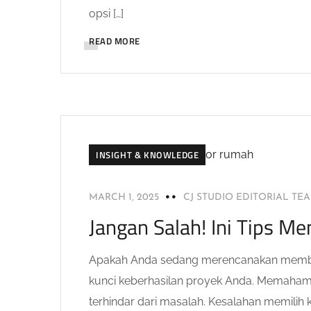
opsi […]
READ MORE
INSIGHT & KNOWLEDGE
MARCH 1, 2025
CJ STUDIO EDITORIAL TE
Jangan Salah! Ini Tips M
Apakah Anda sedang merencanakan memban
kunci keberhasilan proyek Anda. Memaham
terhindar dari masalah. Kesalahan memilih 