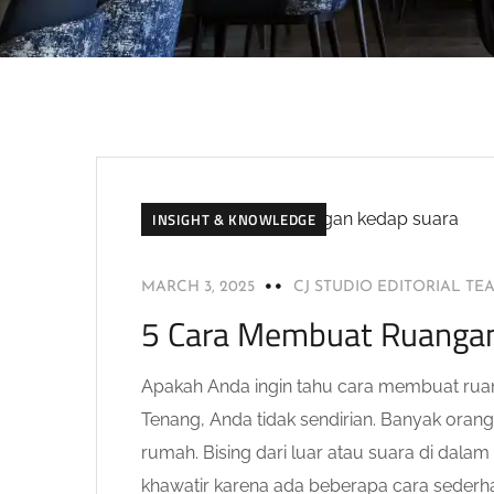
INSIGHT & KNOWLEDGE
MARCH 3, 2025
CJ STUDIO EDITORIAL TE
5 Cara Membuat Ruangan
Apakah Anda ingin tahu cara membuat ru
Tenang, Anda tidak sendirian. Banyak orang
rumah. Bising dari luar atau suara di dal
khawatir karena ada beberapa cara sederha