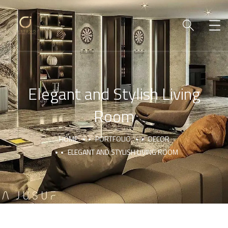
Elegant and Stylish Living
Room
HOME
PORTFOLIO
DECOR
ELEGANT AND STYLISH LIVING ROOM