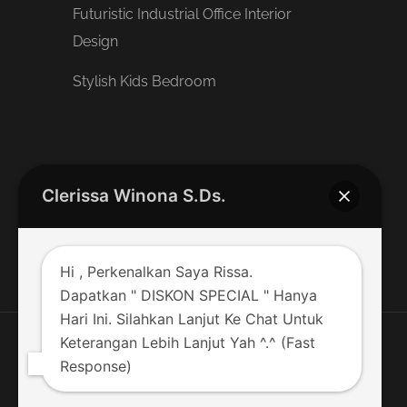
Futuristic Industrial Office Interior
Design
Stylish Kids Bedroom
Request A Callback
Clerissa Winona S.Ds.
CONTACT US NOW !!!
Hi , Perkenalkan Saya Rissa.
Dapatkan " DISKON SPECIAL " Hanya
Hari Ini. Silahkan Lanjut Ke Chat Untuk
Keterangan Lebih Lanjut Yah ^.^ (Fast
Copyright © 2022 by PT Amarta Jaya Persada, All Rights
Response)
Reserved.