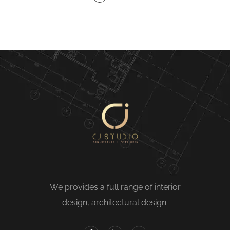
We provides a full range of interior
design, architectural design.