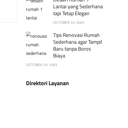
Lantai yang Sederhana
tapi Tetap Elegan
OCTOBER 24, 2025
Tips Renovasi Rumah
Sederhana agar Tampil
Baru tanpa Boros
Biaya
OCTOBER 22, 2025
Direktori Layanan