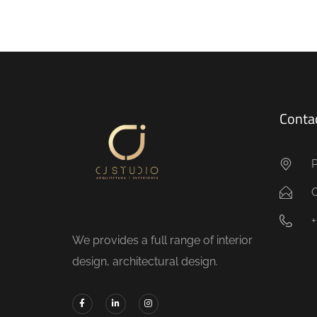
Conta
P
C
+
We provides a full range of interior
design, architectural design.