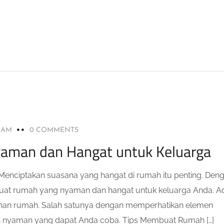
EAM
0 COMMENTS
aman dan Hangat untuk Keluarga
enciptakan suasana yang hangat di rumah itu penting. Den
uat rumah yang nyaman dan hangat untuk keluarga Anda. A
nan rumah. Salah satunya dengan memperhatikan elemen
ah nyaman yang dapat Anda coba. Tips Membuat Rumah […]