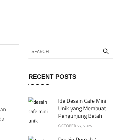
RECENT POSTS
Ide Desain Cafe Mini
Unik yang Membuat
gan
Pengunjung Betah
da
OCTOBER 27, 2025
Desain Rumah 1